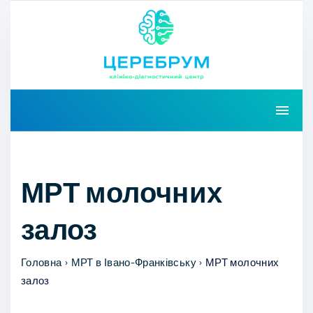
S
k
i
p
t
o
c
o
МРТ молочних
n
t
залоз
e
n
Головна
›
МРТ в Івано-Франківську
›
МРТ молочних
t
залоз