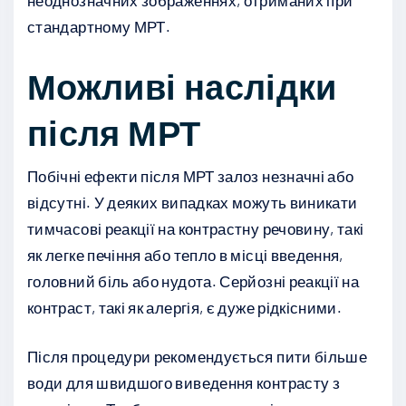
неоднозначних зображеннях, отриманих при
стандартному МРТ.
Можливі наслідки
після МРТ
Побічні ефекти після МРТ залоз незначні або
відсутні. У деяких випадках можуть виникати
тимчасові реакції на контрастну речовину, такі
як легке печіння або тепло в місці введення,
головний біль або нудота. Серйозні реакції на
контраст, такі як алергія, є дуже рідкісними.
Після процедури рекомендується пити більше
води для швидшого виведення контрасту з