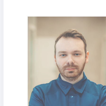
голов
МРТ ш
шийно
хреб