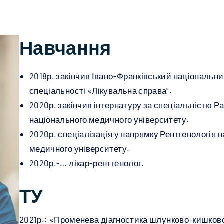
ного мозку
иї та
го відділу
та
Навчання
2018р. закінчив Івано-Франківський національн
спеціальності «Лікувальна справа”.
2020р. закінчив інтернатуру за спеціальністю Ра
національного медичного університету.
2020р. спеціалізація у напрямку Рентгенологія н
медичного університету.
2020р.-… лікар-рентгенолог.
ТУ
2021р.: «Променева діагностика шлунково-кишковог