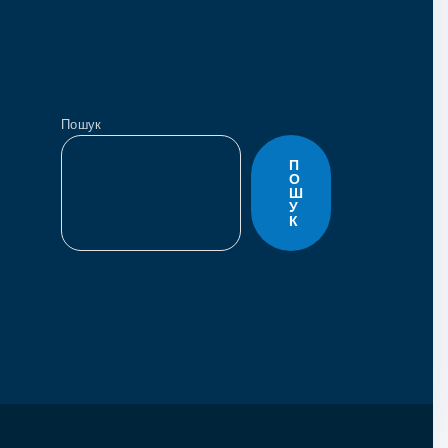
Пошук
П
О
Ш
У
К