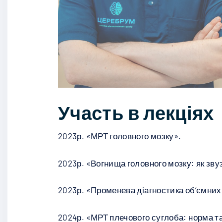
Участь в лекціях
2023р. «МРТ головного мозку».
2023р. «Вогнища головного мозку: як зв
2023р. «Променева діагностика об’ємних
2024р. «МРТ плечового суглоба: норма та