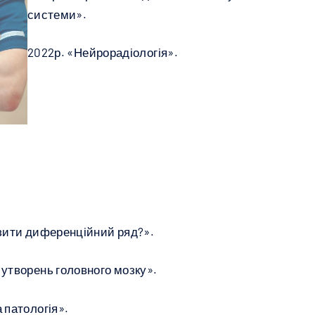
системи».
2022р. «Нейрорадіологія».
узити диференційний ряд?».
 утворень головного мозку».
 патологія».