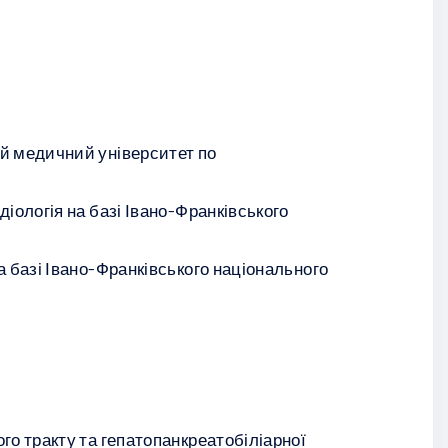
Богданович
Войтинський
Олександр
Вікторович
Калинович
Галина Іванівна
Рогужинський
ий медичний університет по
Ігор Денисович
діологія на базі Івано-Франківського
а базі Івано-Франківського національного
о тракту та гепатопанкреатобіліарної