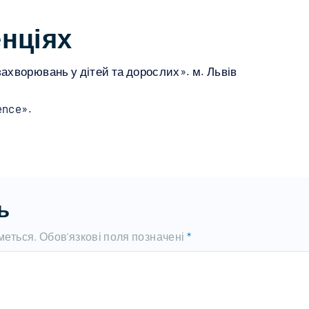
енціях
ахворювань у дітей та дорослих». м. Львів
ence».
ь
меться.
Обов’язкові поля позначені
*