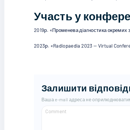
Участь у конфер
2019р. «Променева діагностика окремих з
2023р. «Radiopaedia 2023 — Virtual Confer
Залишити відповід
Ваша e-mail адреса не оприлюднювати
C
o
m