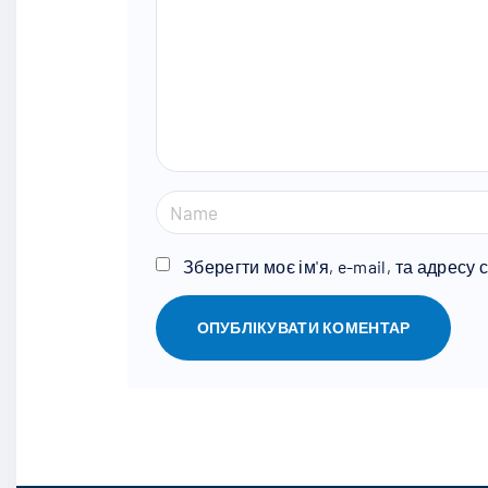
m
e
n
t
N
a
m
Зберегти моє ім'я, e-mail, та адресу
e
*