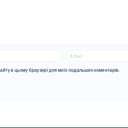
E
m
a
 сайту в цьому браузері для моїх подальших коментарів.
i
l
*