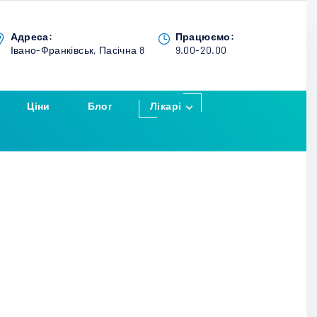
Адреса:
Працюємо:
Івано-Франківськ, Пасічна 8
9.00-20.00
Ціни
Блог
Лікарі
Мартин Андрій
Юліанович
Веркалець Лілія
Андріївна
Синяк Галина
Русланівна
Медицький
Андрій
Богданович
Фреїк Світлана
Віталіївна
Шкромида
Віталій