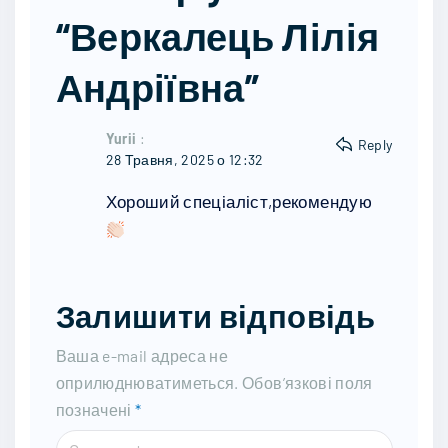
“Веркалець Лілія
Андріївна”
Yurii
:
Reply
28 Травня, 2025 о 12:32
Хороший спеціаліст,рекомендую
Залишити відповідь
Ваша e-mail адреса не
оприлюднюватиметься.
Обов’язкові поля
позначені
*
C