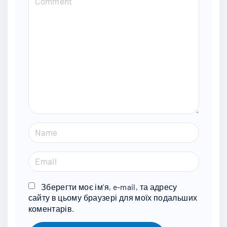
o
m
m
e
n
t
N
a
m
E
e
m
*
a
Зберегти моє ім'я, e-mail, та адресу
сайту в цьому браузері для моїх подальших
i
коментарів.
l
*