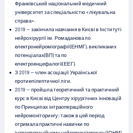
Франківський національний медичний
університет за спеціальністю «лікувальна
справа».
2019 — закінчила навчання в Києві в Інституті
нейрохірургії ім. Ромаданова по
електронейроміографії(ЕНМГ), викликаних
потенціалах(ВП) та по
електроенцефалогії(ЕЕГ).
З 2019 — член асоціації Української
протиепілептичної ліги.
2019 — пройшла теоретичний та практичний
курс в Києві від Центру хірургічних інновацій
по Принципах інтраопераційного
нейромоніторингу; також в цей період
отримала практичні навички по
інтраопераційному нейромоніторингу (ІОНМ)