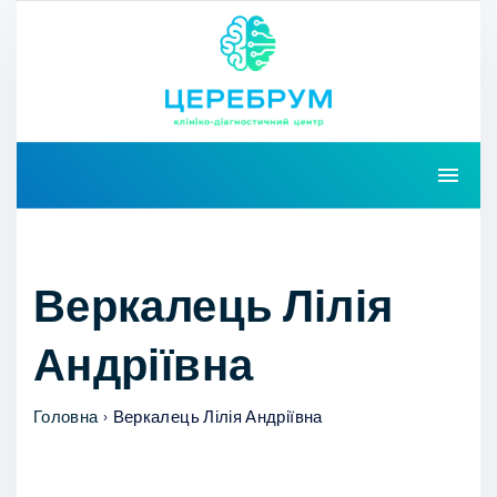
S
k
i
p
t
o
c
o
Веркалець Лілія
n
t
Андріївна
e
n
Головна
›
Веркалець Лілія Андріївна
t