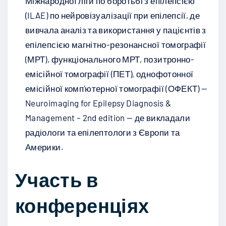
Міжнародної ліги по боротьбі з епілепсією
(ILAE) по нейровізуалізації при епілепсії, де
вивчала аналіз та використання у пацієнтів з
епілепсією магнітно-резонансної томографії
(МРТ), функціонального МРТ, позитронно-
емісійної томографії (ПЕТ), однофотонної
емісійної комп’ютерної томографії (ОФЕКТ) —
Neuroimaging for Epilepsy Diagnosis &
Management – 2nd edition — де викладали
радіологи та епілептологи з Європи та
Америки.
Участь в
конференціях